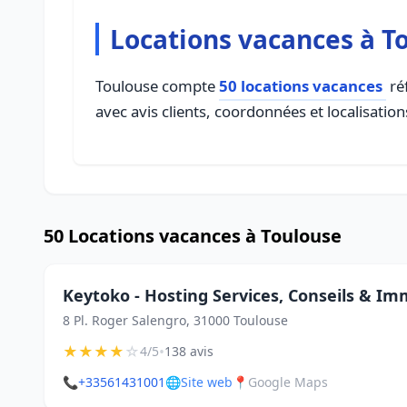
Locations vacances à T
Toulouse compte
50 locations vacances
réf
avec avis clients, coordonnées et localisation
50 Locations vacances à Toulouse
Keytoko - Hosting Services, Conseils & I
8 Pl. Roger Salengro, 31000 Toulouse
★
★
★
★
☆
•
4/5
138 avis
📞
+33561431001
🌐
Site web
📍
Google Maps