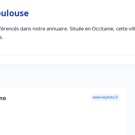
oulouse
érencés dans notre annuaire. Située en Occitanie, cette vil
s.
mmo
www.keytoko.fr