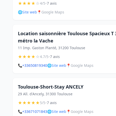
★
★
★
★
☆
•
4/5
7 avis
🌐
Site web
📍
Google Maps
Location saisonnière Toulouse Spacieux T 
métro la Vache
11 Imp. Gaston Planté, 31200 Toulouse
★
★
★
★
☆
•
4.7/5
7 avis
📞
+33650819340
🌐
Site web
📍
Google Maps
Toulouse-Short-Stay ANCELY
29 All. d'Ancely, 31300 Toulouse
★
★
★
★
★
•
5/5
7 avis
📞
+33671071843
🌐
Site web
📍
Google Maps