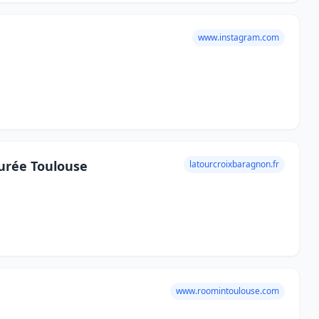
www.instagram.com
urée Toulouse
latourcroixbaragnon.fr
www.roomintoulouse.com