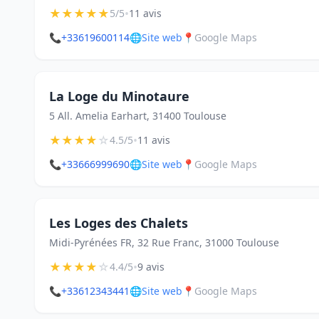
★
★
★
★
★
•
5/5
11 avis
📞
+33619600114
🌐
Site web
📍
Google Maps
La Loge du Minotaure
5 All. Amelia Earhart, 31400 Toulouse
★
★
★
★
☆
•
4.5/5
11 avis
📞
+33666999690
🌐
Site web
📍
Google Maps
Les Loges des Chalets
Midi-Pyrénées FR, 32 Rue Franc, 31000 Toulouse
★
★
★
★
☆
•
4.4/5
9 avis
📞
+33612343441
🌐
Site web
📍
Google Maps