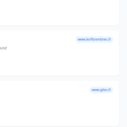
www.lesflorentines.fr
ouse
www.gites.fr