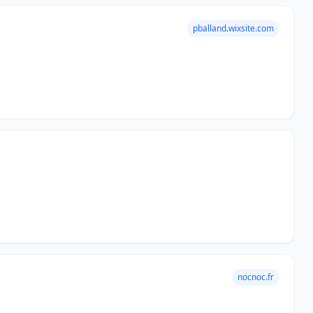
pballand.wixsite.com
nocnoc.fr