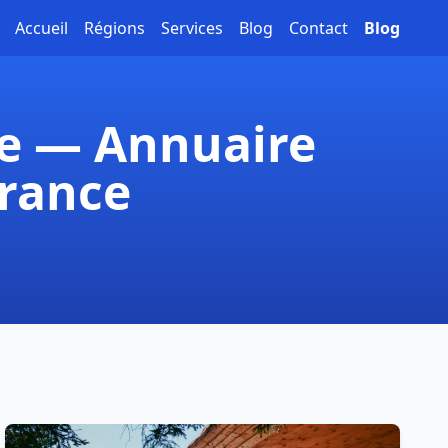
Accueil
Régions
Services
Blog
Contact
Blog
ce — Annuaire
France