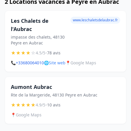
2 Locations vacances à Peyre en Aubrac
Les Chalets de
www.leschaletsdelaubrac.fr
l'Aubrac
impasse des chalets, 48130
Peyre en Aubrac
★
★
★
★
☆
•
4.5/5
78 avis
📞
+33680064010
🌐
Site web
📍
Google Maps
Aumont Aubrac
Rte de la Margeride, 48130 Peyre en Aubrac
★
★
★
★
★
•
4.9/5
10 avis
📍
Google Maps