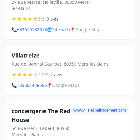
27 Rue Marcel Holleville, 80350 Mers-
les-Bains
★
★
★
★
★
•
5/5
3 avis
📞
+33619182618
🌐
Site web
📍
Google Maps
Villatreize
Rue de l'Amiral Courbet, 80350 Mers-les-Bains
★
★
★
★
☆
•
4.5/5
2 avis
📞
+33601428595
📍
Google Maps
conciergerie The Red
www.villalesbainsdemers.com
House
54 Rue Henri Lebeuf, 80350
Mers-les-Bains