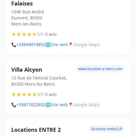
Falaises
104b Rue André
Dumont, 80350
Mers-les-Bains
★
★
★
★
★
•
5/5
5 avis
📞
+33644910852
🌐
Site web
📍
Google Maps
Villa Alcyon
www.location-a-mers.com
12 Rue de l'Amiral Courbet,
80350 Mers-les-Bains
★
★
★
★
★
•
5/5
5 avis
📞
+33671622652
🌐
Site web
📍
Google Maps
Locations ENTRE 2
locations-entre2.fr