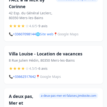
Corinne
42 Esp. du Général Leclerc,
80350 Mers-les-Bains
★
★
★
★
☆
•
4.6/5
9 avis
📞
+33607098144
🌐
Site web
📍
Google Maps
Villa Louise - Location de vacances
8 Rue Julien Hédin, 80350 Mers-les-Bains
★
★
★
★
☆
•
4.5/5
6 avis
📞
+33662517642
📍
Google Maps
A deux pas,
a-deux-pas-mer-et-falaises.jimdosite.com
Mer et