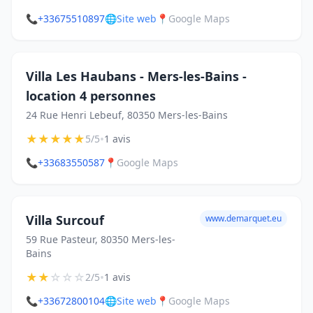
📞
+33675510897
🌐
Site web
📍
Google Maps
Villa Les Haubans - Mers-les-Bains -
location 4 personnes
24 Rue Henri Lebeuf, 80350 Mers-les-Bains
★
★
★
★
★
•
5/5
1 avis
📞
+33683550587
📍
Google Maps
Villa Surcouf
www.demarquet.eu
59 Rue Pasteur, 80350 Mers-les-
Bains
★
★
☆
☆
☆
•
2/5
1 avis
📞
+33672800104
🌐
Site web
📍
Google Maps