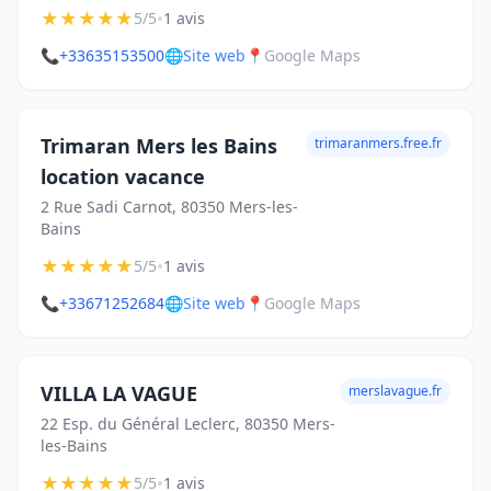
★
★
★
★
★
•
5/5
1 avis
📞
+33635153500
🌐
Site web
📍
Google Maps
Trimaran Mers les Bains
trimaranmers.free.fr
location vacance
2 Rue Sadi Carnot, 80350 Mers-les-
Bains
★
★
★
★
★
•
5/5
1 avis
📞
+33671252684
🌐
Site web
📍
Google Maps
VILLA LA VAGUE
merslavague.fr
22 Esp. du Général Leclerc, 80350 Mers-
les-Bains
★
★
★
★
★
•
5/5
1 avis