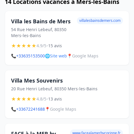
14 Locations vacances à Mers-les-Bains
Villa les Bains de Mers
villalesbainsdemers.com
54 Rue Henri Lebeuf, 80350
Mers-les-Bains
★
★
★
★
★
•
4.9/5
15 avis
📞
+33635153500
🌐
Site web
📍
Google Maps
Villa Mes Souvenirs
20 Rue Henri Lebeuf, 80350 Mers-les-Bains
★
★
★
★
★
•
4.8/5
13 avis
📞
+33672241688
📍
Google Maps
FACE à la MER by
www.facealamerbycorinne.fr