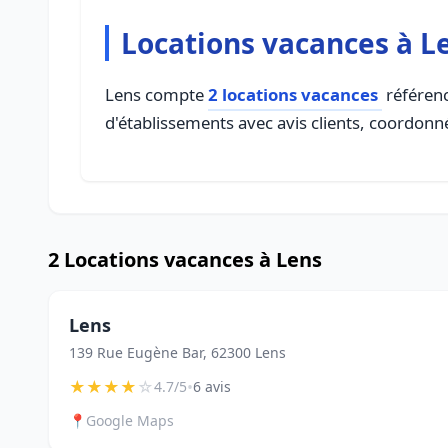
Locations vacances à L
Lens compte
2 locations vacances
référenc
d'établissements avec avis clients, coordonné
2 Locations vacances à Lens
Lens
139 Rue Eugène Bar, 62300 Lens
★
★
★
★
☆
•
4.7/5
6 avis
📍
Google Maps