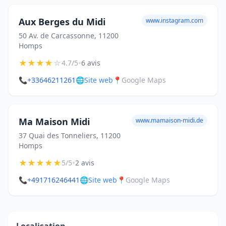
Aux Berges du Midi
www.instagram.com
50 Av. de Carcassonne, 11200
Homps
★
★
★
★
☆
•
4.7/5
6 avis
📞
+33646211261
🌐
Site web
📍
Google Maps
Ma Maison Midi
www.mamaison-midi.de
37 Quai des Tonneliers, 11200
Homps
★
★
★
★
★
•
5/5
2 avis
📞
+491716246441
🌐
Site web
📍
Google Maps