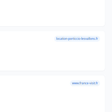
location-porticcio-lesvallons.fr
www.france-visit.fr