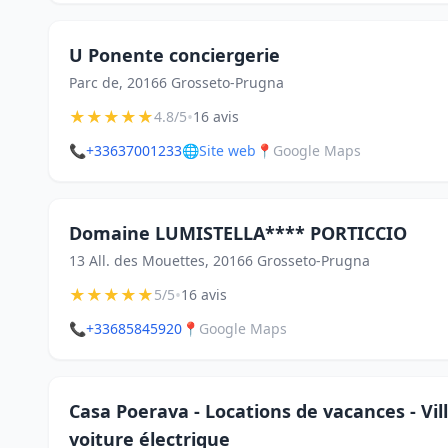
U Ponente conciergerie
Parc de, 20166 Grosseto-Prugna
★
★
★
★
★
•
4.8/5
16 avis
📞
+33637001233
🌐
Site web
📍
Google Maps
Domaine LUMISTELLA**** PORTICCIO
13 All. des Mouettes, 20166 Grosseto-Prugna
★
★
★
★
★
•
5/5
16 avis
📞
+33685845920
📍
Google Maps
Casa Poerava - Locations de vacances - Vil
voiture électrique