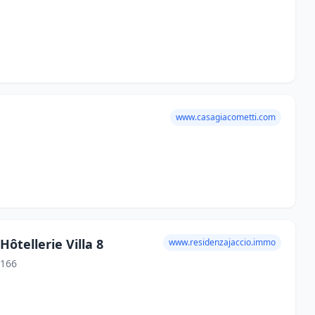
www.casagiacometti.com
ôtellerie Villa 8
www.residenzajaccio.immo
0166