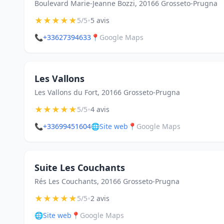
Boulevard Marie-Jeanne Bozzi, 20166 Grosseto-Prugna
★
★
★
★
★
•
5/5
5 avis
📞
+33627394633
📍
Google Maps
Les Vallons
Les Vallons du Fort, 20166 Grosseto-Prugna
★
★
★
★
★
•
5/5
4 avis
📞
+33699451604
🌐
Site web
📍
Google Maps
Suite Les Couchants
Rés Les Couchants, 20166 Grosseto-Prugna
★
★
★
★
★
•
5/5
2 avis
🌐
Site web
📍
Google Maps