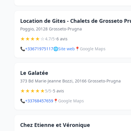
Location de Gites - Chalets de Grosseto P
Poggio, 20128 Grosseto-Prugna
★
★
★
★
☆
•
4.7/5
6 avis
📞
+33671975117
🌐
Site web
📍
Google Maps
Le Galatée
373 Bd Marie-Jeanne Bozzi, 20166 Grosseto-Prugna
★
★
★
★
★
•
5/5
5 avis
📞
+33768457659
📍
Google Maps
Chez Etienne et Véronique