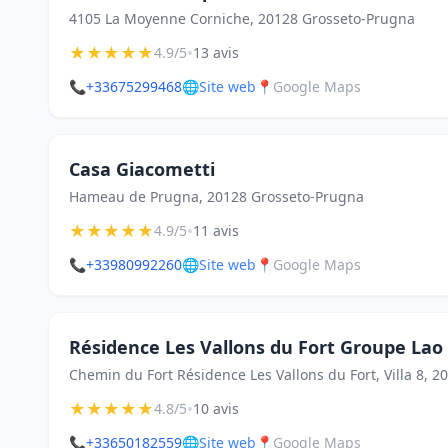
4105 La Moyenne Corniche, 20128 Grosseto-Prugna
★
★
★
★
★
•
4.9/5
13 avis
📞
+33675299468
🌐
Site web
📍
Google Maps
Casa Giacometti
Hameau de Prugna, 20128 Grosseto-Prugna
★
★
★
★
★
•
4.9/5
11 avis
📞
+33980992260
🌐
Site web
📍
Google Maps
Résidence Les Vallons du Fort Groupe Lao H
Chemin du Fort Résidence Les Vallons du Fort, Villa 8, 2
★
★
★
★
★
•
4.8/5
10 avis
📞
+33650182559
🌐
Site web
📍
Google Maps