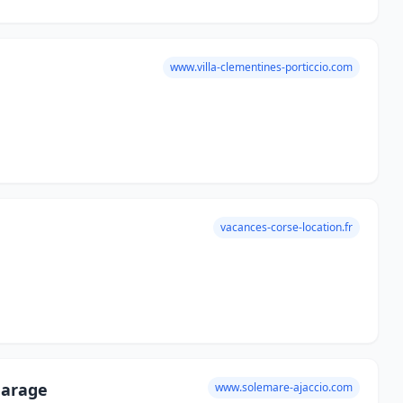
www.villa-clementines-porticcio.com
vacances-corse-location.fr
Garage
www.solemare-ajaccio.com