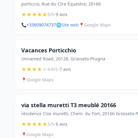
porticcio, Rue du Ctre Équestre, 20166
★
★
★
★
★
•
5/5
9 avis
📞
+33609074737
🌐
Site web
📍
Google Maps
Vacances Porticchio
Unnamed Road, 20128, Grosseto-Prugna
★
★
★
★
☆
•
4.6/5
7 avis
📍
Google Maps
via stella muretti T3 meublé 20166
résidence Clos muretti, Chem. du Fort, 20166 Grosseto-
★
★
★
★
★
•
5/5
6 avis
📍
Google Maps