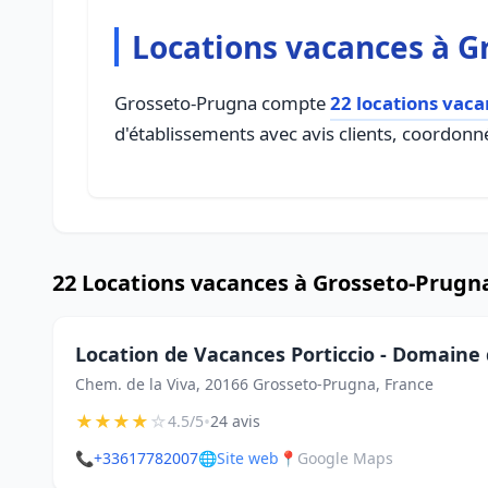
Locations vacances à G
Grosseto-Prugna compte
22 locations vac
d'établissements avec avis clients, coordonné
22 Locations vacances à Grosseto-Prugn
Location de Vacances Porticcio - Domaine 
Chem. de la Viva, 20166 Grosseto-Prugna, France
★
★
★
★
☆
•
4.5/5
24 avis
📞
+33617782007
🌐
Site web
📍
Google Maps