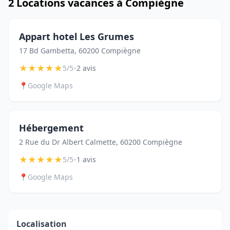
2 Locations vacances à Compiègne
Appart hotel Les Grumes
17 Bd Gambetta, 60200 Compiègne
★
★
★
★
★
•
5/5
2 avis
📍
Google Maps
Hébergement
2 Rue du Dr Albert Calmette, 60200 Compiègne
★
★
★
★
★
•
5/5
1 avis
📍
Google Maps
Localisation