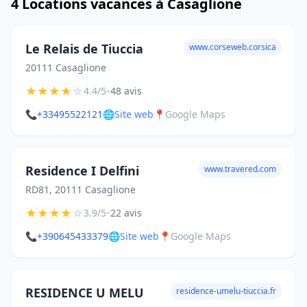
4 Locations vacances à Casaglione
Le Relais de Tiuccia
www.corseweb.corsica
20111 Casaglione
★
★
★
★
☆
•
4.4/5
48 avis
📞
+33495522121
🌐
Site web
📍
Google Maps
Residence I Delfini
www.travered.com
RD81, 20111 Casaglione
★
★
★
★
☆
•
3.9/5
22 avis
📞
+390645433379
🌐
Site web
📍
Google Maps
RESIDENCE U MELU
residence-umelu-tiuccia.fr