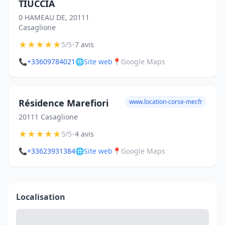
TIUCCIA
0 HAMEAU DE, 20111
Casaglione
★
★
★
★
★
•
5/5
7 avis
📞
+33609784021
🌐
Site web
📍
Google Maps
Résidence Marefiori
www.location-corse-mer.fr
20111 Casaglione
★
★
★
★
★
•
5/5
4 avis
📞
+33623931384
🌐
Site web
📍
Google Maps
Localisation