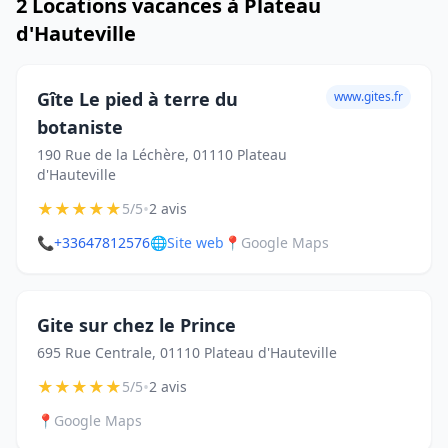
2 Locations vacances à Plateau
d'Hauteville
Gîte Le pied à terre du
www.gites.fr
botaniste
190 Rue de la Léchère, 01110 Plateau
d'Hauteville
★
★
★
★
★
•
5/5
2 avis
📞
+33647812576
🌐
Site web
📍
Google Maps
Gite sur chez le Prince
695 Rue Centrale, 01110 Plateau d'Hauteville
★
★
★
★
★
•
5/5
2 avis
📍
Google Maps