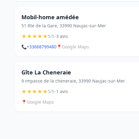
Mobil-home amédée
51 Rte de la Gare, 33990 Naujac-sur-Mer
★
★
★
★
★
•
5/5
3 avis
📞
+33668799480
📍
Google Maps
Gîte La Cheneraie
9 impasse de la cheneraie, 33990 Naujac-sur-Mer
★
★
★
★
★
•
5/5
1 avis
📍
Google Maps