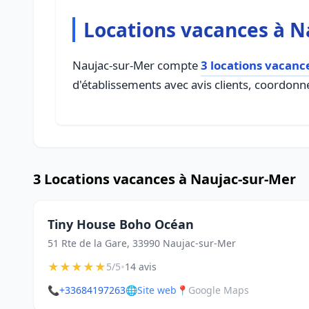
Locations vacances à N
Naujac-sur-Mer compte
3 locations vacanc
d'établissements avec avis clients, coordonné
3 Locations vacances à Naujac-sur-Mer
Tiny House Boho Océan
51 Rte de la Gare, 33990 Naujac-sur-Mer
★
★
★
★
★
•
5/5
14 avis
📞
+33684197263
🌐
Site web
📍
Google Maps