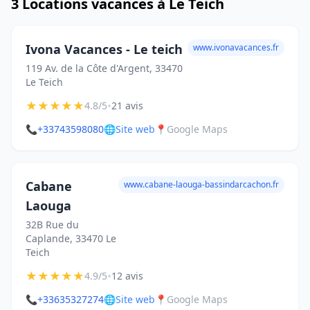
3 Locations vacances à Le Teich
Ivona Vacances - Le teich
www.ivonavacances.fr
119 Av. de la Côte d'Argent, 33470
Le Teich
★
★
★
★
★
•
4.8/5
21 avis
📞
+33743598080
🌐
Site web
📍
Google Maps
Cabane
www.cabane-laouga-bassindarcachon.fr
Laouga
32B Rue du
Caplande, 33470 Le
Teich
★
★
★
★
★
•
4.9/5
12 avis
📞
+33635327274
🌐
Site web
📍
Google Maps