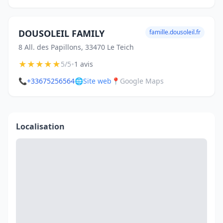
DOUSOLEIL FAMILY
famille.dousoleil.fr
8 All. des Papillons, 33470 Le Teich
★
★
★
★
★
•
5/5
1 avis
📞
+33675256564
🌐
Site web
📍
Google Maps
Localisation