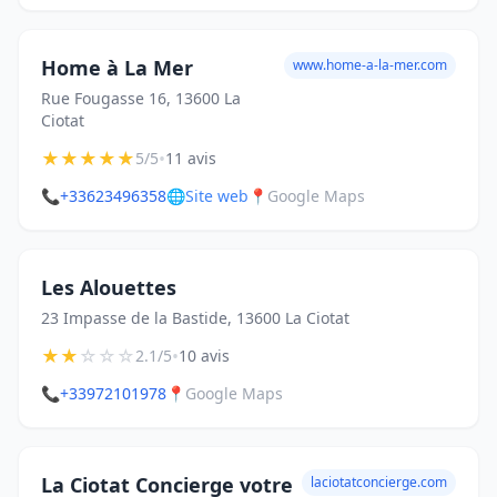
Home à La Mer
www.home-a-la-mer.com
Rue Fougasse 16, 13600 La
Ciotat
★
★
★
★
★
•
5/5
11 avis
📞
+33623496358
🌐
Site web
📍
Google Maps
Les Alouettes
23 Impasse de la Bastide, 13600 La Ciotat
★
★
☆
☆
☆
•
2.1/5
10 avis
📞
+33972101978
📍
Google Maps
La Ciotat Concierge votre
laciotatconcierge.com