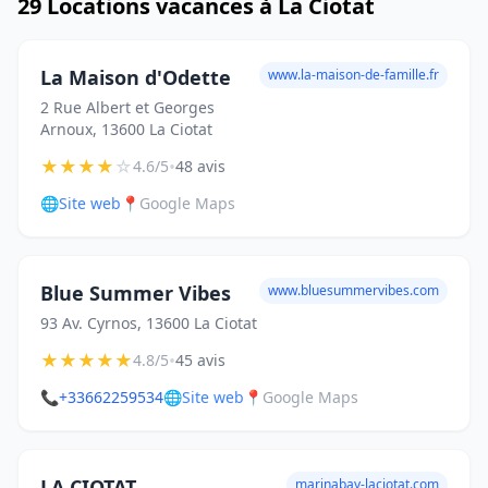
29 Locations vacances à La Ciotat
La Maison d'Odette
www.la-maison-de-famille.fr
2 Rue Albert et Georges
Arnoux, 13600 La Ciotat
★
★
★
★
☆
•
4.6/5
48 avis
🌐
Site web
📍
Google Maps
Blue Summer Vibes
www.bluesummervibes.com
93 Av. Cyrnos, 13600 La Ciotat
★
★
★
★
★
•
4.8/5
45 avis
📞
+33662259534
🌐
Site web
📍
Google Maps
LA CIOTAT
marinabay-laciotat.com