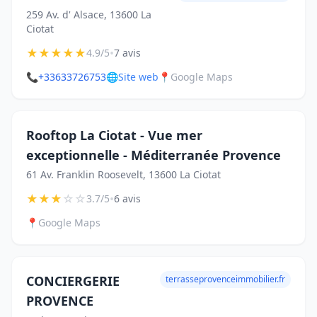
259 Av. d' Alsace, 13600 La
Ciotat
★
★
★
★
★
•
4.9/5
7 avis
📞
+33633726753
🌐
Site web
📍
Google Maps
Rooftop La Ciotat - Vue mer
exceptionnelle - Méditerranée Provence
61 Av. Franklin Roosevelt, 13600 La Ciotat
★
★
★
☆
☆
•
3.7/5
6 avis
📍
Google Maps
CONCIERGERIE
terrasseprovenceimmobilier.fr
PROVENCE