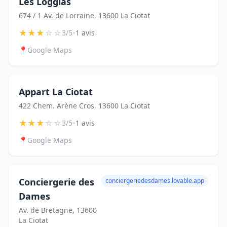
Les Loggias
674 / 1 Av. de Lorraine, 13600 La Ciotat
★
★
★
☆
☆
•
3/5
1 avis
📍
Google Maps
Appart La Ciotat
422 Chem. Arène Cros, 13600 La Ciotat
★
★
★
☆
☆
•
3/5
1 avis
📍
Google Maps
Conciergerie des
conciergeriedesdames.lovable.app
Dames
Av. de Bretagne, 13600
La Ciotat