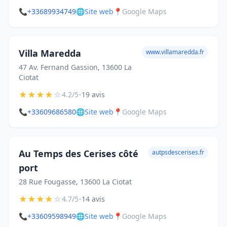
📞
+33689934749
🌐
Site web
📍
Google Maps
Villa Maredda
www.villamaredda.fr
47 Av. Fernand Gassion, 13600 La
Ciotat
★
★
★
★
☆
•
4.2/5
19 avis
📞
+33609686580
🌐
Site web
📍
Google Maps
Au Temps des Cerises côté
autpsdescerises.fr
port
28 Rue Fougasse, 13600 La Ciotat
★
★
★
★
☆
•
4.7/5
14 avis
📞
+33609598949
🌐
Site web
📍
Google Maps