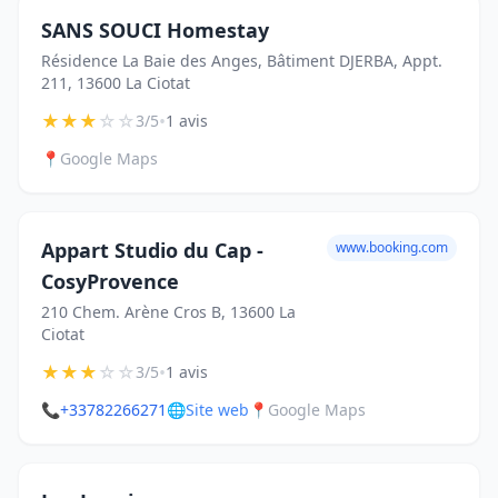
SANS SOUCI Homestay
Résidence La Baie des Anges, Bâtiment DJERBA, Appt.
211, 13600 La Ciotat
★
★
★
☆
☆
•
3/5
1 avis
📍
Google Maps
Appart Studio du Cap -
www.booking.com
CosyProvence
210 Chem. Arène Cros B, 13600 La
Ciotat
★
★
★
☆
☆
•
3/5
1 avis
📞
+33782266271
🌐
Site web
📍
Google Maps