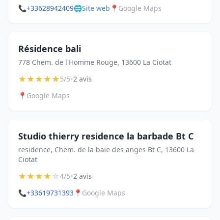
📞
+33628942409
🌐
Site web
📍
Google Maps
Résidence bali
778 Chem. de l'Homme Rouge, 13600 La Ciotat
★
★
★
★
★
•
5/5
2 avis
📍
Google Maps
Studio thierry residence la barbade Bt C
residence, Chem. de la baie des anges Bt C, 13600 La
Ciotat
★
★
★
★
☆
•
4/5
2 avis
📞
+33619731393
📍
Google Maps