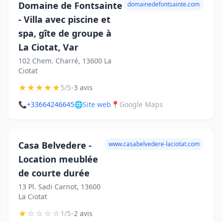
Domaine de Fontsainte
domainedefontsainte.com
- Villa avec piscine et
spa, gîte de groupe à
La Ciotat, Var
102 Chem. Charré, 13600 La
Ciotat
★
★
★
★
★
•
5/5
3 avis
📞
+33664246645
🌐
Site web
📍
Google Maps
Casa Belvedere -
www.casabelvedere-laciotat.com
Location meublée
de courte durée
13 Pl. Sadi Carnot, 13600
La Ciotat
★
☆
☆
☆
☆
•
1/5
2 avis