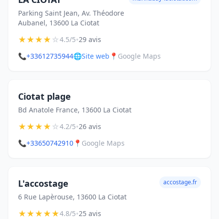
Parking Saint Jean, Av. Théodore
Aubanel, 13600 La Ciotat
★
★
★
★
☆
•
4.5/5
29 avis
📞
+33612735944
🌐
Site web
📍
Google Maps
Ciotat plage
Bd Anatole France, 13600 La Ciotat
★
★
★
★
☆
•
4.2/5
26 avis
📞
+33650742910
📍
Google Maps
L'accostage
accostage.fr
6 Rue Lapèrouse, 13600 La Ciotat
★
★
★
★
★
•
4.8/5
25 avis