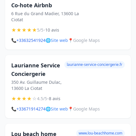
Co-hote Airbnb
6 Rue du Grand Madier, 13600 La
Ciotat
★
★
★
★
★
•
5/5
10 avis
📞
+33632541924
🌐
Site web
📍
Google Maps
Laurianne Service
laurianne-service-conciergerie.fr
Conciergerie
350 Av. Guillaume Dulac,
13600 La Ciotat
★
★
★
★
☆
•
4.5/5
8 avis
📞
+33671914274
🌐
Site web
📍
Google Maps
Lou beach home
www.lou-beachhome.com