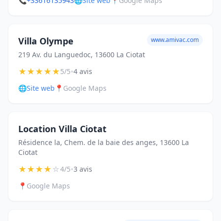
📞
+33616135943
🌐
Site web
📍
Google Maps
Villa Olympe
www.amivac.com
219 Av. du Languedoc, 13600 La Ciotat
★
★
★
★
★
•
5/5
4 avis
🌐
Site web
📍
Google Maps
Location Villa Ciotat
Résidence la, Chem. de la baie des anges, 13600 La
Ciotat
★
★
★
★
☆
•
4/5
3 avis
📍
Google Maps