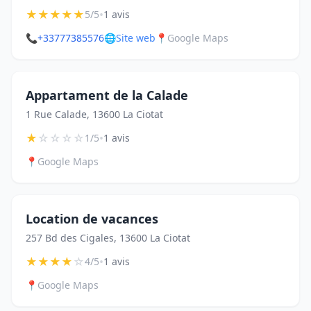
★
★
★
★
★
•
5/5
1 avis
📞
+33777385576
🌐
Site web
📍
Google Maps
Appartament de la Calade
1 Rue Calade, 13600 La Ciotat
★
☆
☆
☆
☆
•
1/5
1 avis
📍
Google Maps
Location de vacances
257 Bd des Cigales, 13600 La Ciotat
★
★
★
★
☆
•
4/5
1 avis
📍
Google Maps