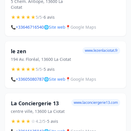
5 Chem. Antiope, 13600 La
Ciotat
★
★
★
★
★
•
5/5
6 avis
📞
+33646716540
🌐
Site web
📍
Google Maps
le zen
www.lezenlaciotat.fr
194 Av. Floréal, 13600 La Ciotat
★
★
★
★
★
•
5/5
5 avis
📞
+33605080787
🌐
Site web
📍
Google Maps
La Conciergerie 13
www.laconciergerie13.com
centre ville, 13600 La Ciotat
★
★
★
★
☆
•
4.2/5
5 avis