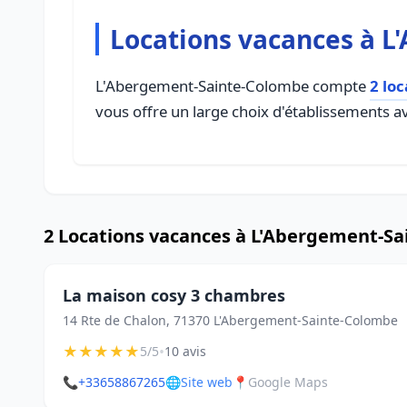
Locations vacances à 
L'Abergement-Sainte-Colombe compte
2 lo
vous offre un large choix d'établissements av
2 Locations vacances à L'Abergement-S
La maison cosy 3 chambres
14 Rte de Chalon, 71370 L'Abergement-Sainte-Colombe
★
★
★
★
★
•
5/5
10 avis
📞
+33658867265
🌐
Site web
📍
Google Maps