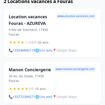
2 Locations vacances à Fouras
Location vacances
www.azureva-vacances.com
Fouras - AZUREVA
9 Rte de Soumard, 17450
Fouras
★
★
★
★
☆
•
4.6/5
20 avis
📞
+33546840119
🌐
Site web
📍
Google Maps
Manon Conciergerie
www.manonconciergerie.com
34 Av. du Stade, 17450
Fouras
★
★
★
★
★
•
5/5
10 avis
📞
+33772399277
🌐
Site web
📍
Google Maps