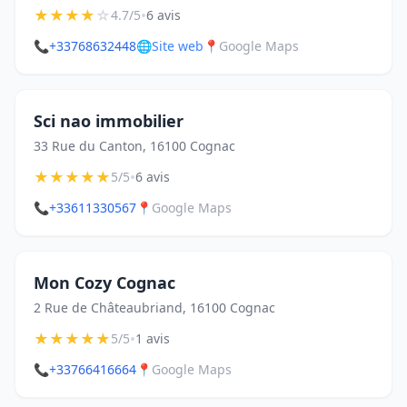
★
★
★
★
☆
•
4.7/5
6 avis
📞
+33768632448
🌐
Site web
📍
Google Maps
Sci nao immobilier
33 Rue du Canton, 16100 Cognac
★
★
★
★
★
•
5/5
6 avis
📞
+33611330567
📍
Google Maps
Mon Cozy Cognac
2 Rue de Châteaubriand, 16100 Cognac
★
★
★
★
★
•
5/5
1 avis
📞
+33766416664
📍
Google Maps