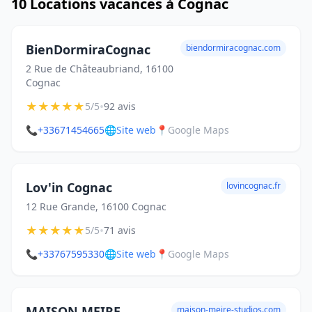
10 Locations vacances à Cognac
BienDormiraCognac
biendormiracognac.com
2 Rue de Châteaubriand, 16100
Cognac
★
★
★
★
★
•
5/5
92 avis
📞
+33671454665
🌐
Site web
📍
Google Maps
Lov'in Cognac
lovincognac.fr
12 Rue Grande, 16100 Cognac
★
★
★
★
★
•
5/5
71 avis
📞
+33767595330
🌐
Site web
📍
Google Maps
MAISON MEIRE
maison-meire-studios.com