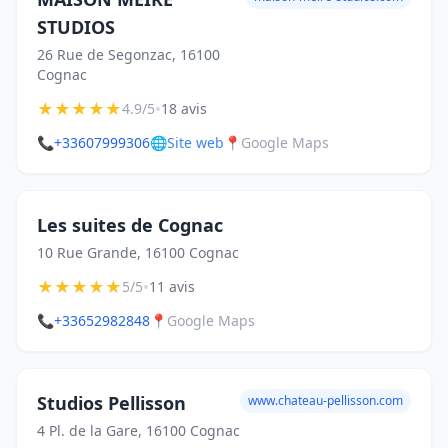
STUDIOS
26 Rue de Segonzac, 16100
Cognac
★
★
★
★
★
•
4.9/5
18 avis
📞
+33607999306
🌐
Site web
📍
Google Maps
Les suites de Cognac
10 Rue Grande, 16100 Cognac
★
★
★
★
★
•
5/5
11 avis
📞
+33652982848
📍
Google Maps
Studios Pellisson
www.chateau-pellisson.com
4 Pl. de la Gare, 16100 Cognac