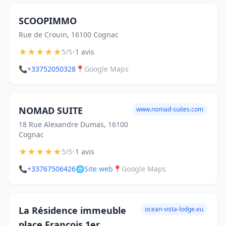
SCOOPIMMO
Rue de Crouin, 16100 Cognac
★
★
★
★
★
•
5/5
1 avis
📞
+33752050328
📍
Google Maps
NOMAD SUITE
www.nomad-suites.com
18 Rue Alexandre Dumas, 16100
Cognac
★
★
★
★
★
•
5/5
1 avis
📞
+33767506426
🌐
Site web
📍
Google Maps
La Résidence immeuble
ocean-vista-lodge.eu
place François 1er