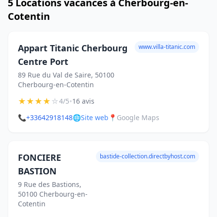
5 Locations vacances à Cherbourg-en-
Cotentin
Appart Titanic Cherbourg
www.villa-titanic.com
Centre Port
89 Rue du Val de Saire, 50100
Cherbourg-en-Cotentin
★
★
★
★
☆
•
4/5
16 avis
📞
+33642918148
🌐
Site web
📍
Google Maps
FONCIERE
bastide-collection.directbyhost.com
BASTION
9 Rue des Bastions,
50100 Cherbourg-en-
Cotentin