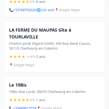
★
★
★
★
★
•
5/5
6 avis
📞
+33768702020
🌐
Site web
📍
Google Maps
LA FERME DU MAUPAS Gîte à
TOURLAVILLE
Chemin privé Digard-Smith, 439 Rue René Cassin,
50110 Cherbourg-en-Cotentin
★
★
★
★
☆
•
4/5
2 avis
📍
Google Maps
Le 19Bis
19Bis Rue Lucet, 50470 Cherbourg-en-Cotentin
★
★
★
★
★
•
5/5
1 avis
📞
+33669613554
📍
Google Maps