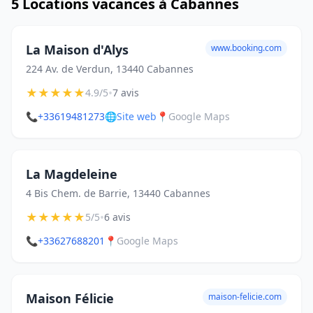
5 Locations vacances à Cabannes
La Maison d'Alys
www.booking.com
224 Av. de Verdun, 13440 Cabannes
★
★
★
★
★
•
4.9/5
7 avis
📞
+33619481273
🌐
Site web
📍
Google Maps
La Magdeleine
4 Bis Chem. de Barrie, 13440 Cabannes
★
★
★
★
★
•
5/5
6 avis
📞
+33627688201
📍
Google Maps
Maison Félicie
maison-felicie.com