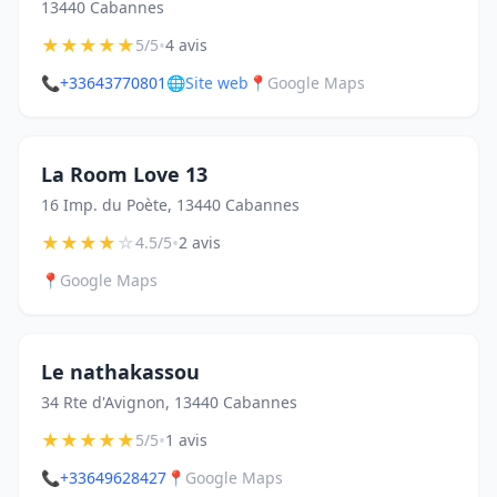
13440 Cabannes
★
★
★
★
★
•
5/5
4 avis
📞
+33643770801
🌐
Site web
📍
Google Maps
La Room Love 13
16 Imp. du Poète, 13440 Cabannes
★
★
★
★
☆
•
4.5/5
2 avis
📍
Google Maps
Le nathakassou
34 Rte d'Avignon, 13440 Cabannes
★
★
★
★
★
•
5/5
1 avis
📞
+33649628427
📍
Google Maps